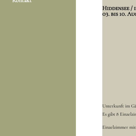
Kontakt
Hiddensee / 
03. bis 10. A
Unterkunft im Gä
Es gibt 8 Einzel
Einzelzimmer mit