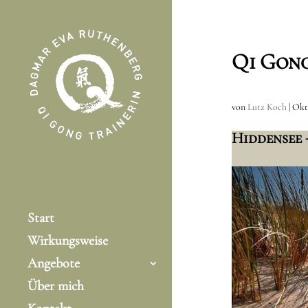
Qi Gong
von
Lutz Koch
|
Okt.
Hiddensee 
Start
Wirkungsweise
Angebote
Über mich