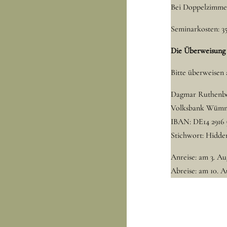
Bei Doppelzimme
Seminarkosten: 3
Die Überweisung 
Bitte überweisen 
Dagmar Ruthenb
Volksbank Wümm
IBAN: DE14 2916 
Stichwort: Hidde
Anreise: am 3. Au
Abreise: am 10. A