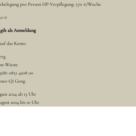
rbelegung pro Person HP-Verpflegung: 570 €/Woche
50 €
gilt als Anmeldung
auf das Konto
erg
e-Wieste
5681 0851 4208 00
nsee-Qi Gong
gust 2024 ab 15 Uhr
ugust 2024 bis 10 Uhr